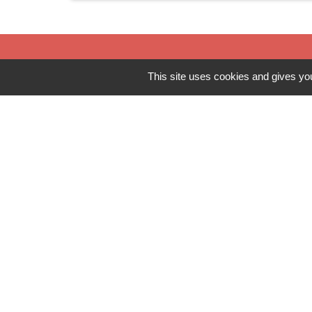
This site uses cookies and gives you
Contacts
Commune de Saint-Nizier-d'Azergues
15 place de la Mairie - Le Bourg
69870 Saint-Nizier-d'Azergues - FRANCE
+33 4 74 02 00 44
Contact par formulaire
Horaires d'ouverture au public du
secrétariat :
le mercredi de 8h00- 12h30 et de 13h30 à 17h00