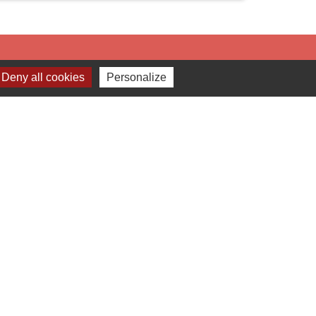
Deny all cookies
Personalize
Liens
Préfecture du Rhône
Région Auvergne Rhône Alpes
COR
Beaujolais vert (Office du Tourisme)