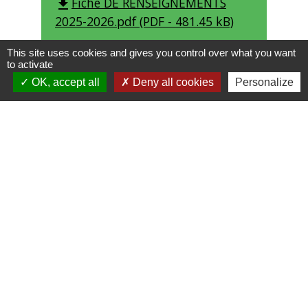
Fiche DE RENSEIGNEMENTS
file_download
2025-2026.pdf (PDF - 481.45 kB)
This site uses cookies and gives you control over what you want
to activate
OK, accept all
Deny all cookies
Personalize
Contacts
Commune de Saint-Nizier-d'Azergues
15 place de la Mairie - Le Bourg