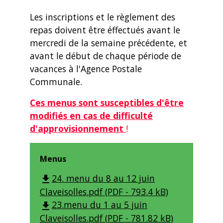
Les inscriptions et le règlement des
repas doivent être éffectués avant le
mercredi de la semaine précédente, et
avant le début de chaque période de
vacances à l'Agence Postale
Communale.
Ces menus sont susceptibles d'être
modifiés en cas de difficulté
d'approvisionnement
!
Menus
24. menu du 8 au 12 juin
file_download
Claveisolles.pdf (PDF - 793.4 kB)
23.menu du 1 au 5 juin
file_download
Claveisolles.pdf (PDF - 781.82 kB)