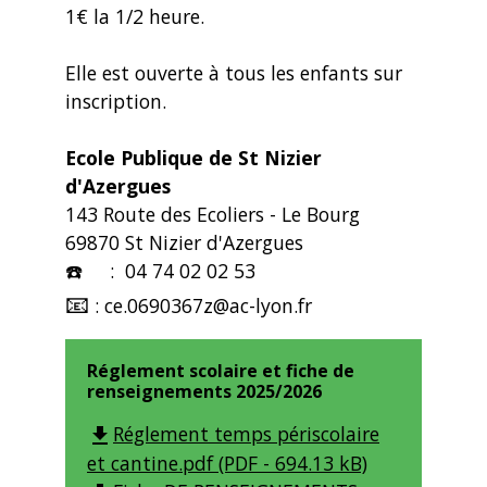
1€ la 1/2 heure.
Elle est ouverte à tous les enfants sur
inscription.
Ecole Publique de St Nizier
d'Azergues
143 Route des Ecoliers - Le Bourg
69870 St Nizier d'Azergues
☎️
: 04 74 02 02 53
📧
: ce.0690367z@ac-lyon.fr
Réglement scolaire et fiche de
renseignements 2025/2026
Réglement temps périscolaire
file_download
et cantine.pdf (PDF - 694.13 kB)