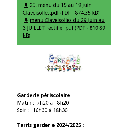
25. menu du 15 au 19 juin
file_download
Claveisolles.pdf (PDF - 874.35 kB)
menu Claveisolles du 29 juin au
file_download
3 JUILLET rectifier.pdf (PDF - 810.89
kB)
Garderie périscolaire
Matin : 7h20 à 8h20
Soir : 16h30 à 18h30
Tarifs garderie 2024/2025 :