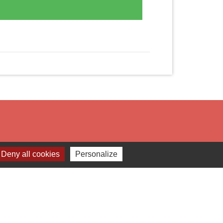
Deny all cookies
Personalize
Liens
Préfecture du Rhône
Région Auvergne Rhône Alpes
COR
Beaujolais vert (Office du Tourisme)