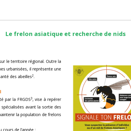
Le frelon asiatique et recherche de nids
r le territoire régional. Outre la
nes urbanisées, il représente une
2
santé des abeilles
.
l
3
loté par la FRGDS
, vise à repérer
s spécialisées avant la sortie des
maintenir la population de frelons
 cours de l’année :