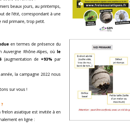
emiers beaux jours, au printemps,
but de l’été, correspondant à une
nid primaire, trop petit.
endue
en termes de présence du
gion Auvergne Rhône-Alpes, où
le
é
(augmentation de
+93%
par
te année, la campagne 2022 nous
tons sur vous !
 ?
frelon asiatique est invitée à en
nalement en ligne :