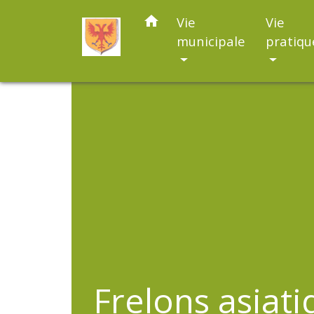
home
Vie
Vie
municipale
pratiqu
Frelons asiat