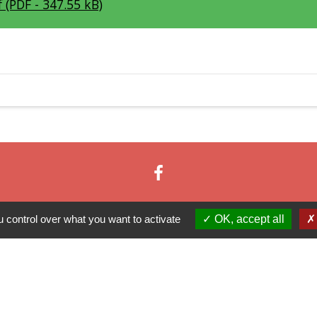
 (PDF - 347.55 kB)
 control over what you want to activate
OK, accept all