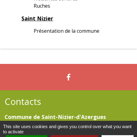
Ruches
Saint Nizier
Présentation de la commune
Contacts
Commune de Saint-Nizier-d'Azergues
15 place de la Mairie - Le Bourg
This site uses cookies and gives you control over what you want
69870 Saint-Nizier-d'Azergues - FRANCE
to activate