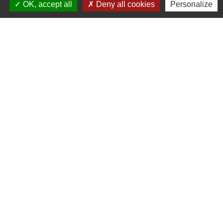
+33 4 74 02 00 44
OK, accept all
Deny all cookies
Personalize
Contact par formulaire
Horaires d'ouverture au public du secrétariat :
le mercredi de 8h00- 12h30 et de 13h30 à 17h00
le jeudi de 13h30 à 18h30
le samedi de 9h00 à 12h00
Sur RDV avec les élus.
Liens
Préfecture du Rhône
Région Auvergne Rhône Alpes
COR