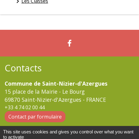
Les Classes
keyboard_arrow_right
Contacts
Commune de Saint-Nizier-d'Azergues
15 place de la Mairie - Le Bourg
69870 Saint-Nizier-d'Azergues - FRANCE
+33 4 74 02 00 44
Contact par formulaire
This site uses cookies and gives you control over what you want
Horaires d'ouverture au public du secrétariat :
to activate