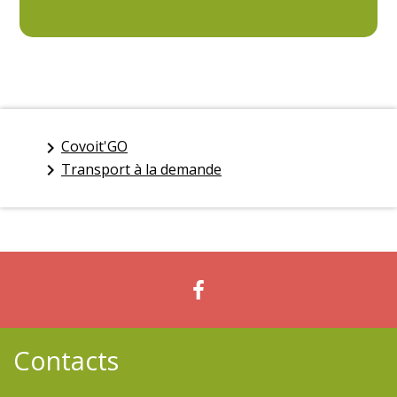
Covoit'GO
keyboard_arrow_right
Transport à la demande
keyboard_arrow_right
Contacts